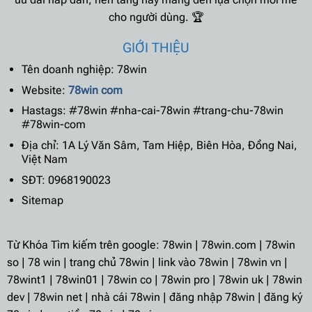
cho người dùng. 🏆
GIỚI THIỆU
Tên doanh nghiệp: 78win
Website:
78win com
Hastags: #78win #nha-cai-78win #trang-chu-78win
#78win-com
Địa chỉ: 1A Lý Văn Sâm, Tam Hiệp, Biên Hòa, Đồng Nai,
Việt Nam
SĐT: 0968190023
Sitemap
Từ Khóa Tìm kiếm trên google: 78win | 78win.com | 78win
so | 78 win | trang chủ 78win | link vào 78win | 78win vn |
78wint1 | 78win01 | 78win co | 78win pro | 78win uk | 78win
dev | 78win net | nhà cái 78win | đăng nhập 78win | đăng ký