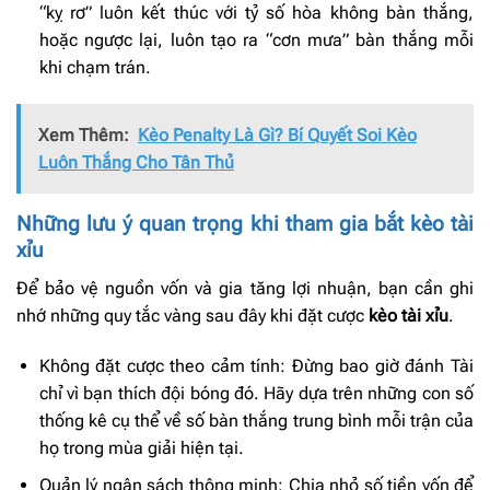
“kỵ rơ” luôn kết thúc với tỷ số hòa không bàn thắng,
hoặc ngược lại, luôn tạo ra “cơn mưa” bàn thắng mỗi
khi chạm trán.
Xem Thêm:
Kèo Penalty Là Gì? Bí Quyết Soi Kèo
Luôn Thắng Cho Tân Thủ
Những lưu ý quan trọng khi tham gia bắt kèo tài
xỉu
Để bảo vệ nguồn vốn và gia tăng lợi nhuận, bạn cần ghi
nhớ những quy tắc vàng sau đây khi đặt cược
kèo tài xỉu
.
Không đặt cược theo cảm tính: Đừng bao giờ đánh Tài
chỉ vì bạn thích đội bóng đó. Hãy dựa trên những con số
thống kê cụ thể về số bàn thắng trung bình mỗi trận của
họ trong mùa giải hiện tại.
Quản lý ngân sách thông minh: Chia nhỏ số tiền vốn để