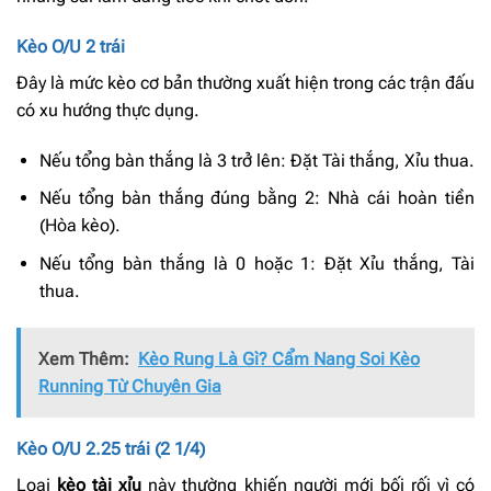
Kèo O/U 2 trái
Đây là mức kèo cơ bản thường xuất hiện trong các trận đấu
có xu hướng thực dụng.
Nếu tổng bàn thắng là 3 trở lên: Đặt Tài thắng, Xỉu thua.
Nếu tổng bàn thắng đúng bằng 2: Nhà cái hoàn tiền
(Hòa kèo).
Nếu tổng bàn thắng là 0 hoặc 1: Đặt Xỉu thắng, Tài
thua.
Xem Thêm:
Kèo Rung Là Gì? Cẩm Nang Soi Kèo
Running Từ Chuyên Gia
Kèo O/U 2.25 trái (2 1/4)
Loại
kèo tài xỉu
này thường khiến người mới bối rối vì có