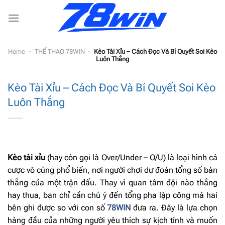
Bỏ
qua
nội
dung
Home
-
THỂ THAO 78WIN
-
Kèo Tài Xỉu – Cách Đọc Và Bí Quyết Soi Kèo
Luôn Thắng
Kèo Tài Xỉu – Cách Đọc Và Bí Quyết Soi Kèo
Luôn Thắng
Kèo tài xỉu
(hay còn gọi là Over/Under – O/U) là loại hình cá
cược vô cùng phổ biến, nơi người chơi dự đoán tổng số bàn
thắng của một trận đấu. Thay vì quan tâm đội nào thắng
hay thua, bạn chỉ cần chú ý đến tổng pha lập công mà hai
bên ghi được so với con số
78WIN
đưa ra. Đây là lựa chọn
hàng đầu của những người yêu thích sự kịch tính và muốn