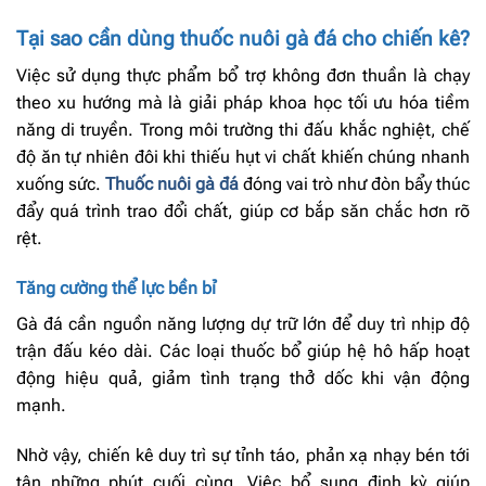
Tại sao cần dùng thuốc nuôi gà đá cho chiến kê?
Việc sử dụng thực phẩm bổ trợ không đơn thuần là chạy
theo xu hướng mà là giải pháp khoa học tối ưu hóa tiềm
năng di truyền. Trong môi trường thi đấu khắc nghiệt, chế
độ ăn tự nhiên đôi khi thiếu hụt vi chất khiến chúng nhanh
xuống sức.
Thuốc nuôi gà đá
đóng vai trò như đòn bẩy thúc
đẩy quá trình trao đổi chất, giúp cơ bắp săn chắc hơn rõ
rệt.
Tăng cường thể lực bền bỉ
Gà đá cần nguồn năng lượng dự trữ lớn để duy trì nhịp độ
trận đấu kéo dài. Các loại thuốc bổ giúp hệ hô hấp hoạt
động hiệu quả, giảm tình trạng thở dốc khi vận động
mạnh.
Nhờ vậy, chiến kê duy trì sự tỉnh táo, phản xạ nhạy bén tới
tận những phút cuối cùng. Việc bổ sung định kỳ giúp