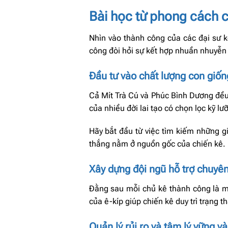
Bài học từ phong cách c
Nhìn vào thành công của các đại sư kê
công đòi hỏi sự kết hợp nhuần nhuyễn 
Đầu tư vào chất lượng con giốn
Cả Mít Trà Cú và Phúc Bình Dương đều
của nhiều đời lai tạo có chọn lọc kỹ lư
Hãy bắt đầu từ việc tìm kiếm những g
thắng nằm ở nguồn gốc của chiến kê.
Xây dựng đội ngũ hỗ trợ chuyê
Đằng sau mỗi chủ kê thành công là mộ
của ê-kíp giúp chiến kê duy trì trạng th
Quản lý rủi ro và tâm lý vững v