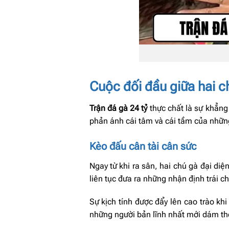
Cuộc đối đầu giữa hai ch
Trận đá gà 24 tỷ
thực chất là sự khẳng
phản ánh cái tâm và cái tầm của những
Kèo đấu cân tài cân sức
Ngay từ khi ra sân, hai chú gà đại diệ
liên tục đưa ra những nhận định trái 
Sự kịch tính được đẩy lên cao trào khi
những người bản lĩnh nhất mới dám th