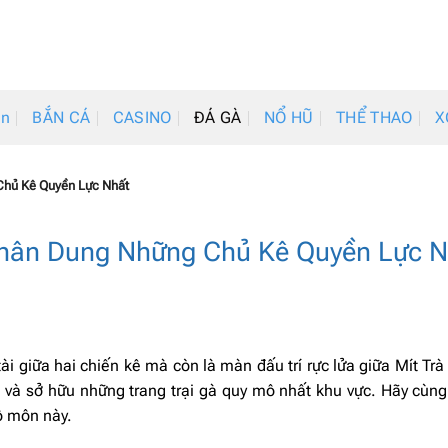
in
BẮN CÁ
CASINO
ĐÁ GÀ
NỔ HŨ
THỂ THAO
X
Chủ Kê Quyền Lực Nhất
Chân Dung Những Chủ Kê Quyền Lực N
ài giữa hai chiến kê mà còn là màn đấu trí rực lửa giữa Mít Tr
ơi và sở hữu những trang trại gà quy mô nhất khu vực. Hãy cùn
ộ môn này.