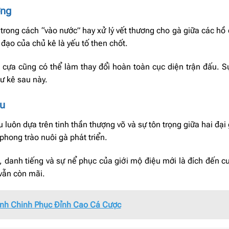
ớng
trong cách “vào nước” hay xử lý vết thương cho gà giữa các hồ
đạo của chủ kê là yếu tố then chốt.
cựa cũng có thể làm thay đổi hoàn toàn cục diện trận đấu. Sự t
ư kê sau này.
au
 luôn dựa trên tinh thần thượng võ và sự tôn trọng giữa hai đại
hong trào nuôi gà phát triển.
 danh tiếng và sự nể phục của giới mộ điệu mới là đích đến c
vẫn còn mãi.
ình Chinh Phục Đỉnh Cao Cá Cược