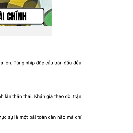
gà lớn. Từng nhịp đập của trận đấu đều
h lẫn thần thái. Khán giả theo dõi trận
 thực sự là một bài toán cân não mà chỉ