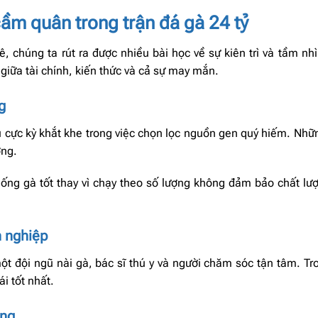
ầm quân trong trận đá gà 24 tỷ
, chúng ta rút ra được nhiều bài học về sự kiên trì và tầm nh
giữa tài chính, kiến thức và cả sự may mắn.
g
 cực kỳ khắt khe trong việc chọn lọc nguồn gen quý hiếm. Nhữn
ỡng.
iống gà tốt thay vì chạy theo số lượng không đảm bảo chất lượ
n nghiệp
t đội ngũ nài gà, bác sĩ thú y và người chăm sóc tận tâm. Tr
ái tốt nhất.
àng